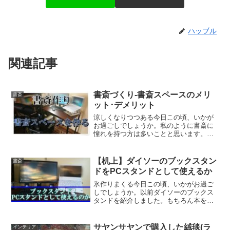
ハッブル
関連記事
書斎づくり-書斎スペースのメリ
書斎
ット･デメリット
涼しくなりつつある今日この頃、いかが
お過ごしでしょうか。私のように書斎に
憧れを持つ方は多いことと思います。し
かし、実際に書斎を作るというのは一人
暮らしならまだしも、複数人ですんでい
る方にはハードルが高いのではないでし
【机上】ダイソーのブックスタン
書斎
ょうか。私は書斎という個...
ドをPCスタンドとして使えるか
氷作りまくる今日この頃、いかがお過ご
しでしょうか。以前ダイソーのブックス
タンドを紹介しました。もちろん本を立
てかけたり、タブレットスタンドとして
も使える商品です。今回はそのブックス
タンドを別の形で、しかも超便利で快適
サヤンサヤンで購入した絨毯(ラ
インテリア