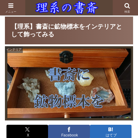
メニュー
検索
【理系】書斎に鉱物標本をインテリアと
して飾ってみる
インテリア
X
Facebook
はてブ