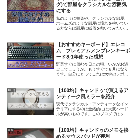
に使う方法を見つけたので...
グ)で部屋をクラシカルな雰囲気
にする
私のように書斎や、クラシカルな部屋、
ホームズのような部屋に憧れを抱いてい
る方ならば部屋に絨毯を敷いてみたい。
と思ったことがあるのではないでしょう
か。もちろん私もそうで、よくネットで
ググってみてはその値段に驚いて諦めて
【おすすめキーボード】エレコ
書斎
いました。しかし、楽天市...
ム プレミアムメンブレンキーボ
ードを1年使った感想
野菜すぐに傷む今日この頃、いかがお過
ごしでしょうか。もうすぐで８月になり
ます。自分にとってこれは大学のレポー
ト地獄テスト地獄からの解放を示すとと
もに、研究室配属の命運をかけた成績開
示が近づいていることを示しているので
【100均】キャンドゥで買えるア
100均
す。そんなことはさておき...
ンティーク風ミラーを紹介
現代でクラシカル・アンティークなイン
テリアにするのは金銭的には大変ハード
ルが高いものです。このブログではクラ
シカルなインテリアを目指してはいるも
のの、管理人の私としては、この目標は
なかなか思うように進まないものです。
【100均】キャンドゥのメモを挟
書斎
しかしそんな私でも、小物...
めるマウスパッドが便利