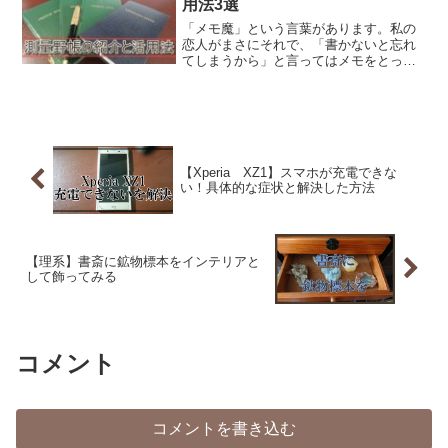
用法3選
「メモ魔」という言葉があります。私の
恋人がまさにそれで、「書かないと忘れ
てしまうから」と言ってはメモをとって
います。この言葉を知った当初は、実を
言うとあまり良い印象を持っていなかっ
たのですが、実際にその姿を目の前にす
ると、妙にかっこよさを覚...
【Xperia XZ1】スマホが充電できな
い！具体的な症状と解決した方法
【理系】書斎に鉱物標本をインテリアと
して飾ってみる
コメント
コメントを書き込む