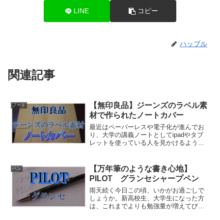
LINE
コピー
ハッブル
関連記事
【無印良品】ジーンズのラベル素
ノート
材で作られたノートカバー
最近はペーパーレスや電子化が進んでお
り、大学の講義ノートとしてipadやタブ
レットを使っている人を見かけるように
なりました。やはりかさばらないし、講
義資料に直接書き込みをしたりなどとい
う利便性があるからですかね。しかし私
【万年筆のような書き心地】
ペン
は紙のノートを愛用し...
PILOT グランセシャープペン
雨天続く今日この頃、いかがお過ごしで
しょうか。新高校生、大学生になった方
は、これまでよりも勉強量が増えてびっ
くりしているのではないでしょうか？勉