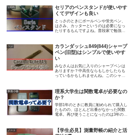
強量に伴って書く文章の量も増えること
と思います。その時、いつも使っている
セリアのペンスタンドが使いやす
100均
シャープペンシルでは疲れ...
くてデザインも良い
とっさのときにボールペンや蛍光ペン、
はさみ、カッターというのは必要になっ
たりするもんですよね。普段家で勉強し
てるときや読書しているときも不意にマ
ーカーを使いたいと思ったり、鉛筆が必
要！となることが多々あります。そうい
カランダッシュ849(844)シャープ
ペン
うわけで私は日頃からペン...
ペン(旧型)はシンプルで使いやす
い
みなさんはお気に入りのシャープペンは
ありますか？中高生ならもしかしたらも
っているかもしれませんね。このシャー
プペンで受験を乗り越えた、とかこれじ
ゃないと調子が上がらないとか。少なく
とも、そういった小さなレベルでも何か
理系大学生は関数電卓が必要なの
事務小物
しらの拘りを持っているこ...
か？
学部1年のときに教員に勧められて購入し
たものの、ほとんど出番がなかった関数
電卓。再び使うことになったのは3年の後
期、研究室に配属してからでした。宇宙
物理学専門の研究室に配属した私は、
「天文学的数字」と戦うことになりま
【学生必見】測量野帳の紹介と活
ノート
す。そんな私を支えてくれ...