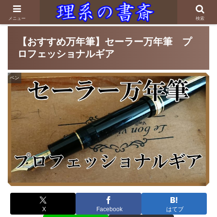
メニュー
検索
【おすすめ万年筆】セーラー万年筆 プ
ロフェッショナルギア
ペン
X
Facebook
はてブ