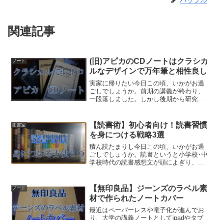
ハッブル
関連記事
(旧)アピカのCDノートはクラシカ
ノート
ルなデザインで万年筆と相性良し
実家に帰りたい今日この頃、いかがお過
ごしでしょうか。前期の講義が終わり、
一段落しました。しかし後期から研究室
配属が始まるので、それに向けて今まで
の講義を復習しているところです。何冊
もノートがあるのですが、そのほとんど
【読書術】初心者向け！読書習慣
図書室
がアピカのCDノートとい...
を身につける戦略3選
積ん読たまりし今日この頃、いかがお過
ごしでしょうか。読書というと小学校･中
学校時代の読書感想文が頭によぎり、ど
うにも嫌悪感を抱いたり避けてしまうと
いう方は多いのではないでしょうか？高
校の現代文の教科書にもなると字が細か
【無印良品】ジーンズのラベル素
ノート
くなって読みにくいし、...
材で作られたノートカバー
最近はペーパーレスや電子化が進んでお
り、大学の講義ノートとしてipadやタブ