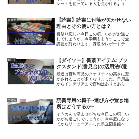
レットを使っている人を見かけるように
なりました。やはりかさばらないし、講
義資料に直接書き込みをしたりなどとい
う利便性があるからですかね。しかし私
【読書】読書に付箋が欠かせない
図書室
は紙のノートを愛用し...
理由とその使い方とは？
夏祭り恋しい今日この頃、いかがお過ご
しでしょうか。今学期ももうすこしで全
講義が終わります。課題やレポートテス
トがどんどんなくなっていくので、読書
に充てる時間が増えました。私は普段読
書をするとき使っている、読書における
【ダイソー】書斎アイテム:ブッ
100均
三種の神器があります。そ...
クスタンド(書見台)の活用法6選
最近は百均商品のクオリティの高さに驚
かされることが多くなりました。日用品
からインテリアまで百均はありとあらゆ
る種類の商品を取り扱っているので、ネ
ットで買おうと思っていた商品と同じよ
うなのが売られているとつい嬉しくなっ
読書専用の椅子~選び方や置き場
図書室
てしまいます。ブックスタ...
所はどうするか~
そうめんで済ませがちな今日この頃、い
かがお過ごしでしょうか。今年度になっ
てからリニューアルした県立図書館へ行
ってきました。開放的で現代的な屋内空
間になっていて、天然木を全面に出して
いて居心地が良かったです。学習スペー