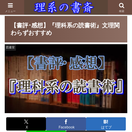
メニュー
検索
【書評･感想】『理科系の読書術』文理関
わらずおすすめ
図書室
X
Facebook
はてブ