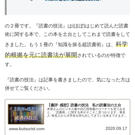
の２冊です。『読書の技法』は(ほぼ)はじめて読んだ読書
術に関する本で、この本を土台としてこれまで読書をして
科学
きました。もう１冊の『知識を操る超読書術』は、
的根拠を元に読書法が展開
されているのが特徴で
す。
『読書の技法』は記事を書きましたので、気になった方は
併せてご覧ください。
【書評･感想】読書の技法 私の読書法の土台
本屋さんのビジネス書や自己啓発書のコーナーを見てみる
と、「読書術」に関する本がそこそこ見つかります。著名
人･有名人から大学名を持ち出してきている本までさまざま
です。もちろんどの本も読んで損することはないのでしょ
うが、はじめの１冊を選ぶとなる...
2020.09.17
www.butsurist.com