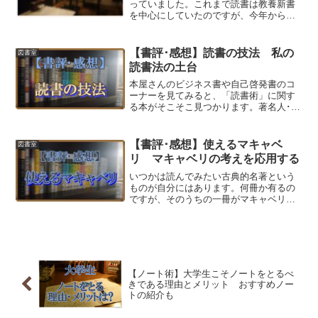
っていました。これまで読書は教養新書
を中心にしていたのですが、今年からは
割と小説も読むようになったというのも
あって、今回は2023年上半期に読んでよ
かった小説を6冊紹介しようと思います。
【書評･感想】読書の技法 私の
図書室
ほとんどが有名...
読書法の土台
本屋さんのビジネス書や自己啓発書のコ
ーナーを見てみると、「読書術」に関す
る本がそこそこ見つかります。著名人･有
名人から大学名を持ち出してきている本
までさまざまです。もちろんどの本も読
んで損することはないのでしょうが、は
【書評･感想】使えるマキャベ
図書室
じめの１冊を選ぶとなる...
リ マキャベリの考えを応用する
いつかは読んでみたい古典的名著という
ものが自分にはあります。何冊か有るの
ですが、そのうちの一冊がマキャベリの
『君主論』です。大学生になってから
『君主論』という本を知り、手に取って
みたのですが、読むことは出来ても理解
することは出来ないのではな...
【ノート術】大学生こそノートをとるべ
きである理由とメリット おすすめノー
トの紹介も