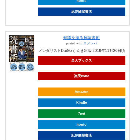
honto
紀伊國屋書店
知識を操る超読書術
posted with
ヨメレバ
メンタリストDaiGo かんき出版 2019年11月20日頃
楽天ブックス
楽天kobo
Amazon
Kindle
7net
honto
紀伊國屋書店