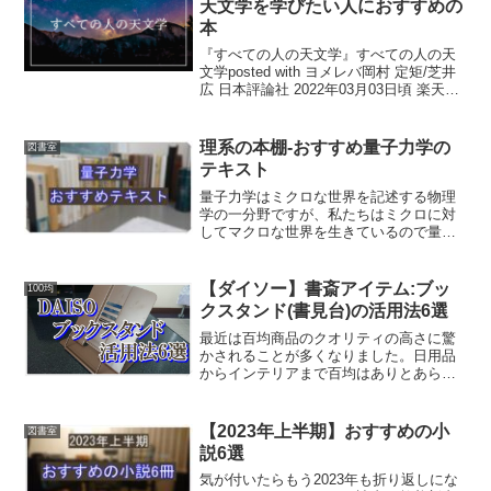
天文学を学びたい人におすすめの
本
『すべての人の天文学』すべての人の天
文学posted with ヨメレバ岡村 定矩/芝井
広 日本評論社 2022年03月03日頃 楽天ブ
ックスAmazonKindle7nethonto 紀伊國屋
書店 天文学の本にはどんな内容が書かれ
ている...
理系の本棚-おすすめ量子力学の
図書室
テキスト
量子力学はミクロな世界を記述する物理
学の一分野ですが、私たちはミクロに対
してマクロな世界を生きているので量子
力学の見出す結果は直観とは大きくかけ
離れたものが多いです。そのため量子力
学を理解するのは大変難しいと思いま
【ダイソー】書斎アイテム:ブッ
100均
す。そこで今回はおすすめの...
クスタンド(書見台)の活用法6選
最近は百均商品のクオリティの高さに驚
かされることが多くなりました。日用品
からインテリアまで百均はありとあらゆ
る種類の商品を取り扱っているので、ネ
ットで買おうと思っていた商品と同じよ
うなのが売られているとつい嬉しくなっ
【2023年上半期】おすすめの小
図書室
てしまいます。ブックスタ...
説6選
気が付いたらもう2023年も折り返しにな