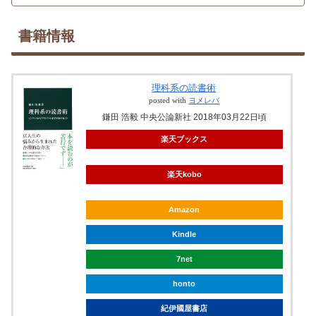
書籍情報
理科系の読書術
posted with
ヨメレバ
鎌田 浩毅 中央公論新社 2018年03月22日頃
楽天ブックス
楽天kobo
Amazon
Kindle
7net
honto
紀伊國屋書店