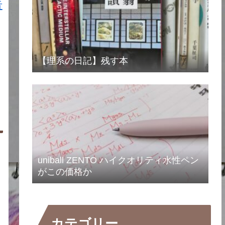
告
【理系の日記】残す本
uniball ZENTO ハイクオリティ水性ペン
がこの価格か
カテゴリー