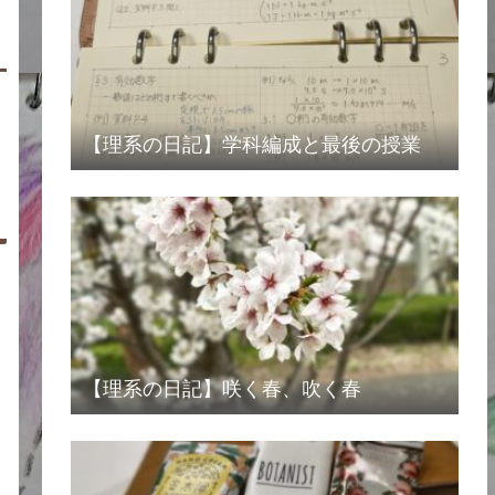
【理系の日記】学科編成と最後の授業
【理系の日記】咲く春、吹く春