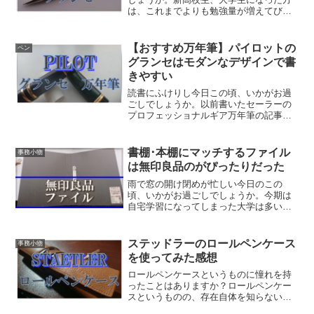
は、これまでよりも勉強量が増えてびっ
くりしているのではないでしょうか？勉
強量に伴って書く文章の量も増えること
と思います。その時、いつも使っている
【おすすめ万年筆】パイロットの
ペン
シャープペンシルでは疲れ...
グランセはモダンなデザインで書
きやすい
読書にふけりし今日この頃、いかがお過
ごしでしょうか。以前書いたセーラーの
プロフェッショナルギア万年筆の記事が
思いのほか好評で、ほかの万年筆の記事
も見てみたいという声をいただいたた
め、万年筆の記事を書くことにしまし
書棚･本棚にマッチするファイル
事務小物
た。ありがたいものです。Tw...
は無印良品のがぴったりだった
雨で窓の開け閉めが忙しい今日のこの
頃、いかがお過ごしでしょうか。今期は
自宅学習になってしまった大学は多いこ
とと思います。そして大量の課題やレポ
ートに追われている大学生も多いと思い
ます。普段は課題どころか講義資料も少
ステッドラーのロールペンケース
事務小物
ない学科に所属している自分...
を使ってみた感想
ロールペンケースというものに憧れを持
ったことはありますか？ロールペンケー
スというものの、存在自体を知らないと
いう方もいるかもしれませんね。ロール