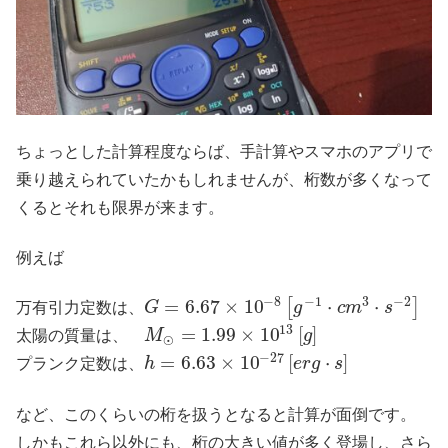
ちょっとした計算程度ならば、手計算やスマホのアプリで
乗り越えられていたかもしれませんが、桁数が多くなって
くるとそれも限界が来ます。
例えば
−
8
−
1
3
−
2
=
6.67
×
10
⋅
⋅
[
]
万有引力定数は、
G
g
c
m
s
13
=
1.99
×
10
[
]
太陽の質量は、
M
g
⊙
−
27
=
6.63
×
10
[
⋅
]
プランク定数は、
h
e
r
g
s
など、このくらいの桁を扱うとなると計算が面倒です。
しかもこれら以外にも、桁の大きい値が多く登場し、さら