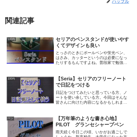
ハッブル
関連記事
セリアのペンスタンドが使いやす
100均
くてデザインも良い
とっさのときにボールペンや蛍光ペン、
はさみ、カッターというのは必要になっ
たりするもんですよね。普段家で勉強し
てるときや読書しているときも不意にマ
ーカーを使いたいと思ったり、鉛筆が必
要！となることが多々あります。そうい
【Seria】セリアのフリーノート
100均
うわけで私は日頃からペン...
で日記をつける
日記をつけてみたいと思っている方、ノ
ートを使い余している方。今回はそんな
皆さんに向けた内容になるかもしれませ
ん。日記に憧れや興味を持っている方
は、果たして続けられるか不安に思って
いることでしょう。日記帳は装丁が豪華
【万年筆のような書き心地】
ペン
できれいなつくりのものが多...
PILOT グランセシャープペン
雨天続く今日この頃、いかがお過ごしで
しょうか。新高校生、大学生になった方