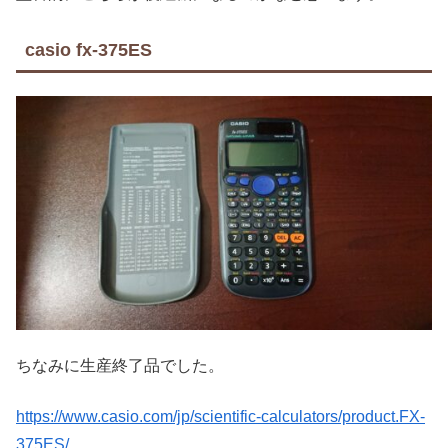
casio fx-375ES
ちなみに生産終了品でした。
https://www.casio.com/jp/scientific-calculators/product.FX-
375ES/