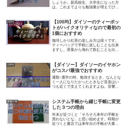
しょうか。新高校生、大学生になった方
は、これまでよりも勉強量が増えてびっ
くりしているのではないでしょうか？勉
強量に伴って書く文章の量も増えること
と思います。その時、いつも使っている
【100均】ダイソーのティーポッ
100均
シャープペンシルでは疲れ...
トがハイクオリティなので最初の
1個におすすめ
珈琲しかり紅茶の楽しみ方は様々です。
ティーバッグで手軽に楽しむことも出来
ますし、茶葉から淹れて飲むことも出来
ます。さらに茶葉から淹れるにしても、
ハンディストレーナーを使う方がいれ
ば、ティーポットを使って本格的に淹れ
【ダイソー】ダイソーのイヤホン
100均
る方と分けることが出来るで...
がコスパ最強でおすすめ
通勤･通学の時、勉強するとき、なんとな
く一人になりたかったときなど音楽はい
つも近くで支えてくれますよね。音響関
係に詳しくないし音質なんかよくわから
ない。とりあえず聞ければいいやと思っ
てる方でも、いつもより低音がはっきり
システム手帳から綴じ手帳に変更
事務小物
聞こえてきて音楽に包ま...
した３つの理由
年末が近づくと「そろそろ来年の手帳を
買わないとな」と思い始めます。時期が
近づくと書店では来年分の手帳が大量に