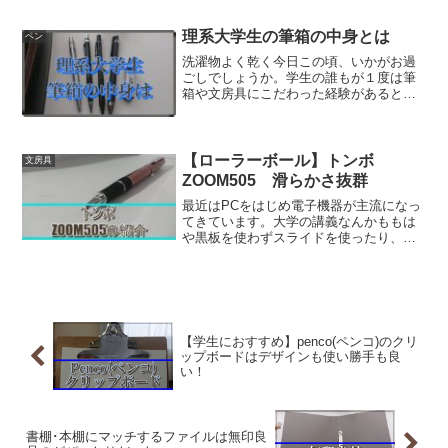
売られますね。ここ数年では無印良品で
もスケジュール帳を売っているようです
ね。紙の手帳を愛用している方の中には
理系大学生の筆箱の中身とは
ペン
来年はシステム手帳に挑戦...
洗濯物よく乾く今日この頃、いかがお過
ごしでしょうか。学生の誰もが１度は筆
箱や文房具にこだわった経験があると思
います。複数の芯径のシャープペンシル
を集めたり、複数のカラーペンを入れた
りと。しかし結果的に自分のお気に入り
を集めた、少数精鋭隊にな...
【ローラーボール】トンボ
文房具
ZOOM505 滑らかさ抜群
最近はPCをはじめ電子機器が主流になっ
てきています。大学の講義なんかももは
や黒板を使わずスライドを使ったり、レ
ポートや課題はネット経由で提出。とど
んどん文房具を使う機会が減ってきてい
ます。とはいえそれでも筆記具を津閣頻
度が高い方はいらっしゃ...
【学生におすすめ】penco(ペンコ)のクリ
ップボードはデザインも使い勝手も良
い！
書棚･本棚にマッチするファイルは無印良