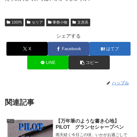
100均
セリア
事務小物
文房具
シェアする
X
Facebook
はてブ
LINE
コピー
ハッブル
関連記事
【万年筆のような書き心地】
ペン
PILOT グランセシャープペン
雨天続く今日この頃、いかがお過ごしで